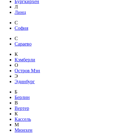
Бургкирхен
Л
Линц
С
София
С
Сараево
К
Кэмберли
О
Остров Мэн
Э
Эдинбург
Б
Берлин
В
Вертер
К
Кассель
М
Мюнхен