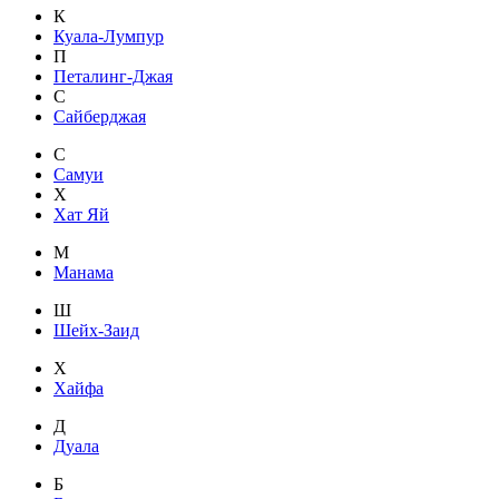
К
Куала-Лумпур
П
Петалинг-Джая
С
Сайберджая
С
Самуи
Х
Хат Яй
М
Манама
Ш
Шейх-Заид
Х
Хайфа
Д
Дуала
Б