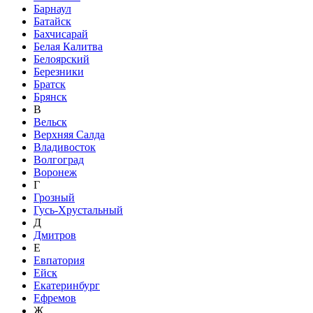
Барнаул
Батайск
Бахчисарай
Белая Калитва
Белоярский
Березники
Братск
Брянск
В
Вельск
Верхняя Салда
Владивосток
Волгоград
Воронеж
Г
Грозный
Гусь-Хрустальный
Д
Дмитров
Е
Евпатория
Ейск
Екатеринбург
Ефремов
Ж