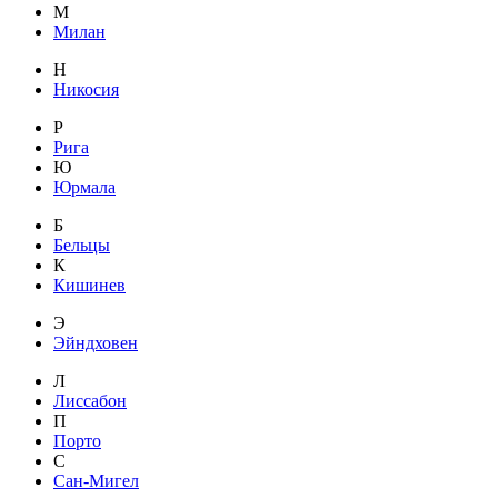
М
Милан
Н
Никосия
Р
Рига
Ю
Юрмала
Б
Бельцы
К
Кишинев
Э
Эйндховен
Л
Лиссабон
П
Порто
С
Сан-Мигел