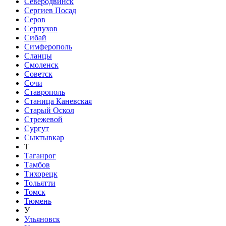
Северодвинск
Сергиев Посад
Серов
Серпухов
Сибай
Симферополь
Сланцы
Смоленск
Советск
Сочи
Ставрополь
Станица Каневская
Старый Оскол
Стрежевой
Сургут
Сыктывкар
Т
Таганрог
Тамбов
Тихорецк
Тольятти
Томск
Тюмень
У
Ульяновск