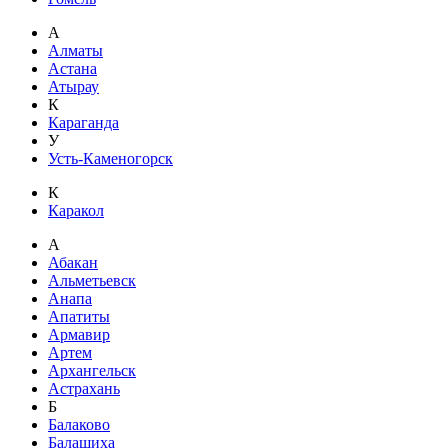
А
Алматы
Астана
Атырау
К
Караганда
У
Усть-Каменогорск
К
Каракол
А
Абакан
Альметьевск
Анапа
Апатиты
Армавир
Артем
Архангельск
Астрахань
Б
Балаково
Балашиха