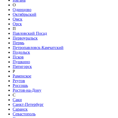
Нягань
О
Одинцово
Октябрьский
Омск
Орск
П
Павловский Посад
Первоуральск
Пермь
Петропавловск-Камчатский
Подольск
Псков
Пушкино
Пятигорск
Р
Раменское
Реутов
Россошь
Ростов-на-Дону
С
Саки
Санкт-Петербург
Саранск
Севастополь