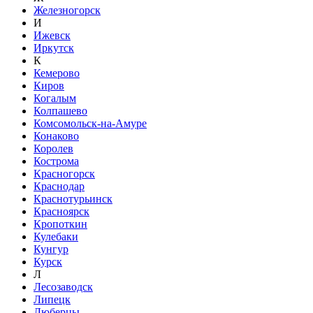
Железногорск
И
Ижевск
Иркутск
К
Кемерово
Киров
Когалым
Колпашево
Комсомольск-на-Амуре
Конаково
Королев
Кострома
Красногорск
Краснодар
Краснотурьинск
Красноярск
Кропоткин
Кулебаки
Кунгур
Курск
Л
Лесозаводск
Липецк
Люберцы