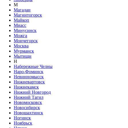
М
Магадан
Магнитогорск
Майкоп
Миасс
Минусинск
Можга
Мончегорск
Москва
Мурманск
Мытищи
Н
Набережные Челны
Наро-Фоминск
Невинномысск
Нижневартовск
Нижнекамск
Нижний Новгород
Нижний Тагил
Новомосковск
Новосибирск
Новошахтинск
Ногинск
Ноябрьск