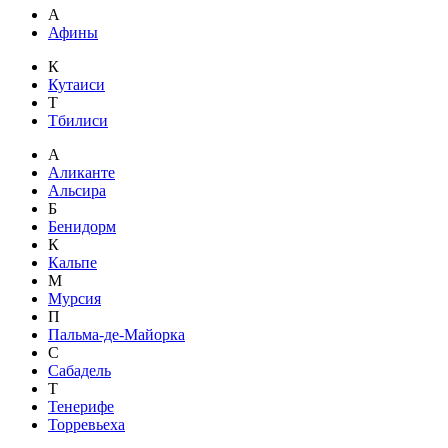
А
Афины
К
Кутаиси
Т
Тбилиси
А
Аликанте
Альсира
Б
Бенидорм
К
Кальпе
М
Мурсия
П
Пальма-де-Майорка
С
Сабадель
Т
Тенерифе
Торревьеха